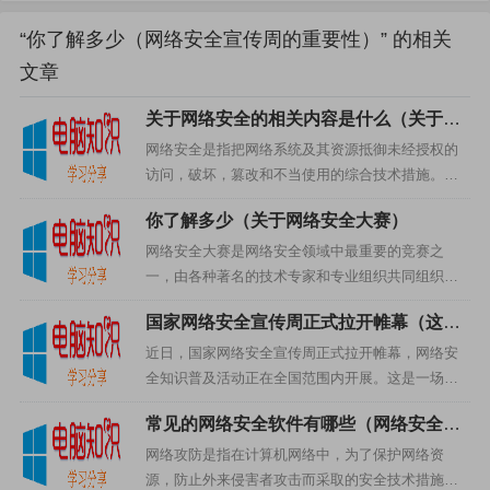
打赏
“你了解多少（网络安全宣传周的重要性）” 的相关
文章
关于网络安全的相关内容是什么（关于网
络安全的相关内容有哪些）
网络安全是指把网络系统及其资源抵御未经授权的
访问，破坏，篡改和不当使用的综合技术措施。它
的宗旨是确保网络系统及其资源安全，可靠，有效
你了解多少（关于网络安全大赛）
地执行系统任务，对网络中的可疑活动进行侦测和
报警，以及及时采取有效措...
网络安全大赛是网络安全领域中最重要的竞赛之
一，由各种著名的技术专家和专业组织共同组织，
以提高人们网络安全意识，增强网络安全技能，促
国家网络安全宣传周正式拉开帷幕（这些
进网络安全的发展为目的。一、为什么要组织网络
知识你要知道）
安全大赛随着网络应用的普及...
近日，国家网络安全宣传周正式拉开帷幕，网络安
全知识普及活动正在全国范围内开展。这是一场把
网络安全知识普及到每一个角落的重要活动，也是
常见的网络安全软件有哪些（网络安全管
一次深化网络安全意识的重要机会。一、网络安全
理体系有哪些）
意识普及网络安全意识普及...
网络攻防是指在计算机网络中，为了保护网络资
源，防止外来侵害者攻击而采取的安全技术措施。