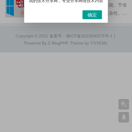
我的技术分享网，专业分享网络技术内容
式，它可以有效地改善系统的性能、节省
时间和资源，有效减少操作的复杂性。本
确定
文将介绍系统技巧的五个常用方法，以期
能够帮助更多的用户更好地使用系统。1.
Copyright © 2021 备案号：
赣ICP备2023000375号-1
丨
定期检查系统运行状况...
Powered By
Z-BlogPHP
. Theme by
TOYEAN
.