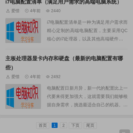
i7电脑配置清单（满足用户需求的高端电脑系统）
一台完美的电脑。下面是...
爱惜
4年前
2440
i7电脑配置清单是一种为满足用户需求而
精心定制的高端电脑配置，主要采用QC
核心的i7处理器，以及其他高端硬件，可
以满足用户的各种需求，比如游戏、影音
处理等。一、处理器i7电脑配置清单主要
主板处理器显卡内存和硬盘（最新的电脑配置有哪
采用Intel...
些）
爱惜
4年前
2492
电脑配置日新月异，新一代的配置比上一
代要来得更加强大，这就需要我们能够根
据自身需求，挑选最适合自己的机器。本
文将介绍最新电脑配置的内容。1. 主板主
板是一台电脑的骨干，它关系到电脑的绝
首页
1
2
下页
尾页
大部分性能，首先...