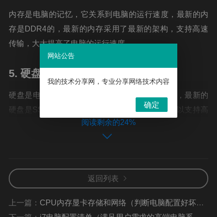
内存是电脑的记忆，它关系到电脑的运行速度，最新的内
存是DDR4的，最新的内存采用了最新的架构，支持高速
传输，大大提高了电脑的运行速度。
网站公告
5. 硬盘
我的技术分享网，专业分享网络技术内容
硬盘是电脑的存储器，它关系到电脑的存储空间，最新的
确定
硬盘是SSD固态硬盘，它采用了最新的技术，可以支持高
阅读剩余的24%
速的读写，大大提高了电脑的存储空间。
综上所述，最新的电脑配置包括主板、处理器、显卡、内
存和硬盘等，其中主板和处理器是电脑性能的骨干，显卡
和内存是电脑拓展性能的关键，而硬盘是电脑存储空间的
返回列表
重要组成部分。只有根据自己的需求，挑选最适合自己的
上一篇：
CPU内存显卡存储和网络（判断电脑配置好坏的重要因素有哪些）
机器，才能得到更好的性能。