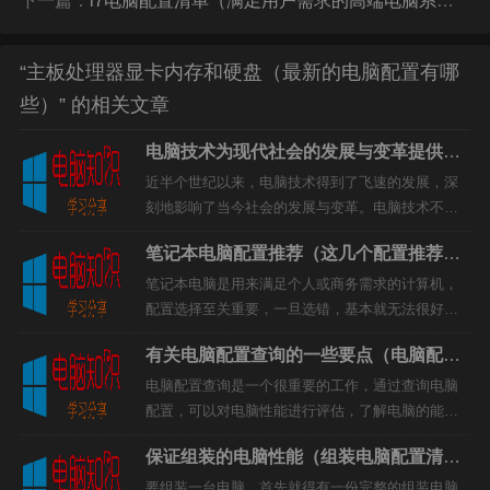
下一篇：
i7电脑配置清单（满足用户需求的高端电脑系统）
“主板处理器显卡内存和硬盘（最新的电脑配置有哪
些）” 的相关文章
打赏
电脑技术为现代社会的发展与变革提供强
有力的技术支撑（深刻影响电脑技术的发
近半个世纪以来，电脑技术得到了飞速的发展，深
展与变革）
刻地影响了当今社会的发展与变革。电脑技术不仅
改变了传统的制造方式，还改变了我们的日常生活
笔记本电脑配置推荐（这几个配置推荐很
模式。它为现代社会的发展和变革提供了更为智能
重要）
化、实时化的技术支持。一...
笔记本电脑是用来满足个人或商务需求的计算机，
配置选择至关重要，一旦选错，基本就无法很好的
满足日常使用的需求。因此，为了使用者能够选择
有关电脑配置查询的一些要点（电脑配置
最适合自己的笔记本电脑，下面就从硬件配置的角
查询有哪些要点）
度，介绍几个比较常见的笔...
电脑配置查询是一个很重要的工作，通过查询电脑
配置，可以对电脑性能进行评估，了解电脑的能
力。下面介绍了有关电脑配置查询的一些要点。1. C
保证组装的电脑性能（组装电脑配置清单
PUCPU（Central Processing Unit）是一...
来了）
要组装一台电脑，首先就得有一份完整的组装电脑