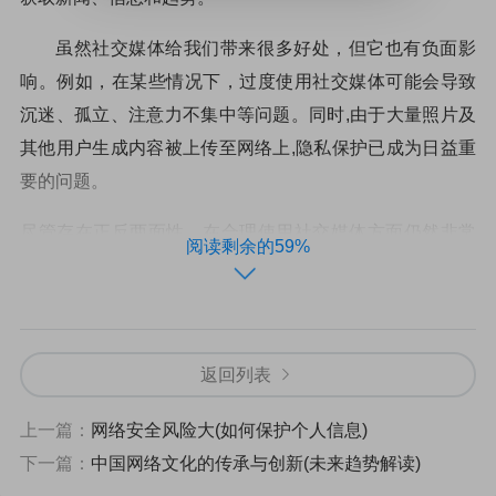
虽然社交媒体给我们带来很多好处，但它也有负面影
响。例如，在某些情况下，过度使用社交媒体可能会导致
沉迷、孤立、注意力不集中等问题。同时,由于大量照片及
其他用户生成内容被上传至网络上,隐私保护已成为日益重
要的问题。
尽管存在正反两面性，在合理使用社交媒体方面仍然非常
阅读剩余的59%
重要！
虚拟现实技术的发展与应用
返回列表
它能够模拟出真实世界中不存在的环境和场景，为用
户带来真实身临其境的感受。随着计算机技术、图形学、
上一篇：
网络安全风险大(如何保护个人信息)
物理仿真等领域不断发展，虚拟现实技术也迅速进步，并
下一篇：
中国网络文化的传承与创新(未来趋势解读)
逐渐走入大众视野。