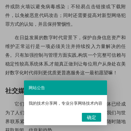
件或防火墙以避免病毒感染；不轻易点击链接或下载附
件，以免被恶意代码攻击；同时还需要提高对新型网络犯
罪方式的认知，并且保持警惕性。
在日益发展的数字时代背景下，保护自身信息资产和
维护正常运行是一项必须关注并持续投入力量解决的任
务。只有加强控制与管理方面实践,构筑一个完整可信赖与
稳定性较高系统体系,才能真正做到让每位用户从身处在美
好数字化时代得到更优质更普惠服务这一最初愿望嘛！
网站公告
社交媒体影响力
我的技术分享网，专业分享网络技术内容
它们如此流行的原因在于其影响力，社交媒体已经成
为了人们生活中不可或缺的一部分。社交媒体让我们与世
确定
界联系紧密，可以轻松地分享想法和观点，并能随时随地
获取新闻、信息和趋势。