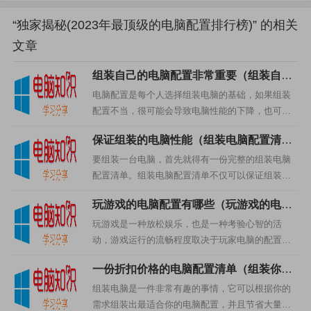
移方式实现。NVM提供了比传统硬盘和闪存驱动器更高效
“独家揭秘(2023年最顶级的电脑配置排行榜)” 的相关
的读写速度和长期数据保留功能，还支持超大容量和关键
文章
应用程序较低延迟等功能。预计到2023年，在最牛逼的电
脑配置中将广泛采用NVM作为主要数据处理方式，以满足
组装自己的电脑配置非常重要（组装自己
的电脑配置有哪些）
电脑配置是每个人选择组装电脑的基础，如果组装
日益增长且对性能、稳定性有极高要求的业务需求。
配置不当，很可能会导致电脑性能的下降，也可能
会有更多的故障。因此，组装自己的电脑配置非常
高分辨率独特的显示器设计
保证组装的电脑性能（组装电脑配置清单
重要，下面将详细讨论组装自己的电脑配置所涉及
来了）
到的主要部分。1. 主板...
要组装一台电脑，首先就得有一份完整的组装电脑
随着科技和市场的发展，我们可以预见到未来的电脑屏幕
配置清单。组装电脑配置清单不仅可以保证组装的
将越来越大、越来越清晰、越来越多样化。
电脑性能，而且可以更好的节省购买的成本。下面
玩游戏的电脑配置有哪些（玩游戏的电脑
就来详细介绍一下组装电脑配置清单。一、CPU处
配置怎么选）
一些厂商正在探索全新的屏幕设计方式，例如可折叠
理器在组装电脑配置清单...
玩游戏是一种放松娱乐，也是一种考验心智的活
动，游戏运行的流畅程度取决于玩家电脑的配置，
屏幕和透明屏幕等。这些创新性设计有望为用户带来更加
因此玩游戏的电脑配置尤其重要。一、处理器处理
灵活自由和视觉享受。
一份折扣价格的电脑配置清单（组装你的
器是电脑的中枢，它是游戏的主要制约因素，选择
理想中的组装电脑）
玩游戏的处理器，最好选择英...
组装电脑是一件非常有趣的事情，它可以根据你的
而且，在未来几年内，5G网络技术将得到广泛应用，
需求组装出最适合你的电脑配置，并且节省大量