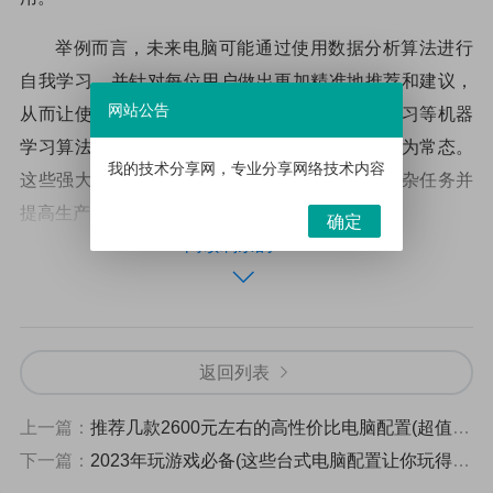
举例而言，未来电脑可能通过使用数据分析算法进行
自我学习，并针对每位用户做出更加精准地推荐和建议，
网站公告
从而让使用电脑变得更加高效便捷。借助深度学习等机器
学习算法进行语音识别、图像识别等任务也将成为常态。
我的技术分享网，专业分享网络技术内容
这些强大而高级的功能将帮助用户轻松地完成复杂任务并
提高生产力。
确定
阅读剩余的61%
在2023年即将到来之际，“先进”的关键字已经贯穿了
整个行业，并支撑了伴随着它而来一系列前所未有的创新
和变革。
返回列表
更快速更安全的存储解决方案
上一篇：
推荐几款2600元左右的高性价比电脑配置(超值又实惠)
一种最新的储存技术是基于非易失性内存（NVM）的
下一篇：
2023年玩游戏必备(这些台式电脑配置让你玩得更流畅)
存储系统，这可以通过使用三维XPoint技术或类似物理偏