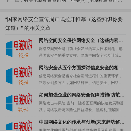
下一篇：
有关电脑配置查询的一些要点（电脑配置查询有哪些要点）
管理，增强网络安全防护能力，提升公民网络安全保护意
识，保护网民的网络安全。
“国家网络安全宣传周正式拉开帷幕（这些知识你要
国家网络安全宣传周的发起，是为了让更多的网民了解网
知道）” 的相关文章
络安全知识，把网络安全意识普及到每一个角落，让全民
网络空间安全保护网络安全（这些内容一
关注网络安全，促进网络安全发展，更好地保护网民的网
定要知道）
网络空间安全是目前社会发展的重大技术问题，也
络安全。
是国家安全的重要支柱。网络空间安全涉及计算机
网络、信息安全、安全管理体系、网络攻击和防护
网络安全从五个方面探讨信息安全的相关
等，是保护网络安全、保护网络空间安全的必要途
环节（信息网络安全的五个内容）
径。1.网络空间安全的重...
信息网络安全是当今社会发展进程中的重要环节，
它涉及到多方面，如网络科技、信息安全、网络管
理等。围绕这个话题，本文将从五个方面探讨信息
如何加强企业的网络安全保障措施(防范黑
网络安全的相关内容。1.信息网络安全的意义信息网
打赏
客攻击)
络安全是指在信息网络...
网络攻击与风险 当前，随着互联网的快速发展和普
及，网络攻击与风险也日益增长。黑客利用漏洞和
弱点入侵系统或者窃取信息已经成为一种常见的手
中国网络文化的传承与创新(未来趋势解
段，而钓鱼、恶意软件等非法行为也在不断涌现。
读)
这些网络攻击不仅会导致...
网络文化的传承与创新 随着网络的普及和发展，网