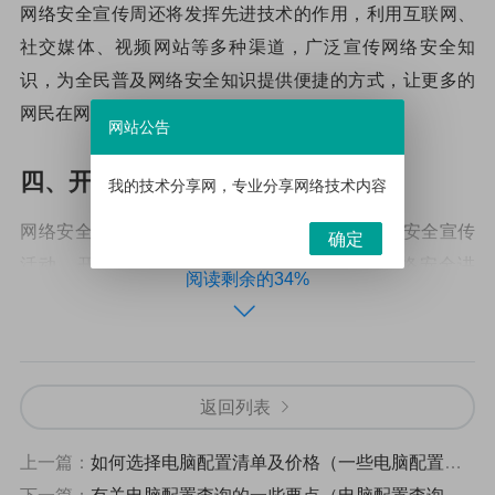
网络安全宣传周还将发挥先进技术的作用，利用互联网、
社交媒体、视频网站等多种渠道，广泛宣传网络安全知
识，为全民普及网络安全知识提供便捷的方式，让更多的
网民在网络安全领域获取更多更全面的信息。
网站公告
四、开展网络安全宣传活动
我的技术分享网，专业分享网络技术内容
网络安全宣传周期间，社会各界将积极参与网络安全宣传
确定
活动，开展各种网络安全知识宣传活动，如网络安全讲
阅读剩余的34%
座、网络安全座谈会、网络安全维权讲习班等，深入普及
网络安全知识，提高网民的网络安全意识。
五、加强网络安全保护
返回列表
为了更好地保护网民的网络安全，网络安全宣传周期间，
上一篇：
如何选择电脑配置清单及价格（一些电脑配置清单及价格）
将加强网络安全保护，完善网络安全法规，加强网络安全