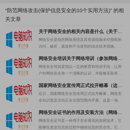
在日常生活中，我们应该注意保护个人信息不被盗窃
或泄露。例如在网上购物时选择正规平台并使用复杂密
“防范网络攻击(保护信息安全的10个实用方法)” 的相
码、避免轻信陌生人发送的链接、不借助公共Wi-Fi连接敏
关文章
感设备等。在下载软件或文件时要谨慎并查看来源是否可
关于网络安全的相关内容是什么（关于网
靠以确保不会因误入恶意链接而成为受害者。
络安全的相关内容有哪些）
网络安全是指把网络系统及其资源抵御未经授权的
访问，破坏，篡改和不当使用的综合技术措施。它
企业和机构也需要关注自身网络安全建设与防范措
的宗旨是确保网络系统及其资源安全，可靠，有效
施。员工应该定期接受相关培训，并使用专业杀毒软件和
网络安全培训关于网络培训（参加网络安
地执行系统任务，对网络中的可疑活动进行侦测和
全培训的用户需要学习哪些技术）
防火墙等技术手段进行保护。
报警，以及及时采取有效措...
网络安全培训是指以一定的教育和培训手段，让用
户对网络安全有一个清晰的认识，并能够采取有效
只有通过提高大众对于网络安全的重视和认知才能更
的措施，保护网络安全，防止网络安全漏洞。网络
国家网络安全宣传周正式拉开帷幕（这些
安全培训主要包括以下几个方面：1、网络安全基础
好地预防各种形式的网络攻击。未雨绸缪、以防未然才是
知识你要知道）
知识的传授网络安全基础...
近日，国家网络安全宣传周正式拉开帷幕，网络安
最有效的方式！
全知识普及活动正在全国范围内开展。这是一场把
网络安全知识普及到每一个角落的重要活动，也是
网络安全证书的作用及安装方法（网络安
后果与应对策略剖析网络攻击造成的后果
一次深化网络安全意识的重要机会。一、网络安全
全证书有什么作用）
意识普及网络安全意识普及...
网络安全证书是一种用于安全通讯的加密技术，它
及其带来的经济损失和社会影响并分析如
能够在发送信息的过程中确保信息的安全性。它是