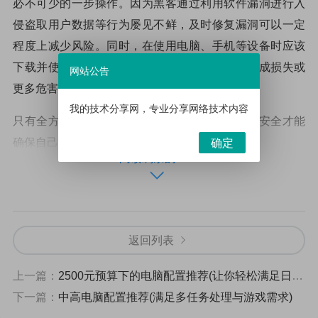
必不可少的一步操作。因为黑客通过利用软件漏洞进行入
侵盗取用户数据等行为屡见不鲜，及时修复漏洞可以一定
程度上减少风险。同时，在使用电脑、手机等设备时应该
下载并使用防病毒软件，以防止恶意程序入侵造成损失或
网站公告
更多危害性操作等问题发生。
我的技术分享网，专业分享网络技术内容
只有全方位地采取各种有效手段来保护个人信息安全才能
确保自己远离网络风险带来的影响和伤害。
确定
阅读剩余的71%
网络安全意识教育强调提高大众对于网络
安全的重视和认知避免因为轻信不实信息
或懈怠而成为受害者
返回列表
为了提高大众对于网络安全的重视和认知，我们需要加强
上一篇：
2500元预算下的电脑配置推荐(让你轻松满足日常办公和娱乐需求)
网络安全意识教育。
下一篇：
中高电脑配置推荐(满足多任务处理与游戏需求)